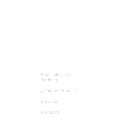
Hermosa II
+(502) (502) 2319-3804
Atención Previa Cita
Links De Interes
Especialistas en
Jardines
¿Quiénes Somos?
Servicios
Productos