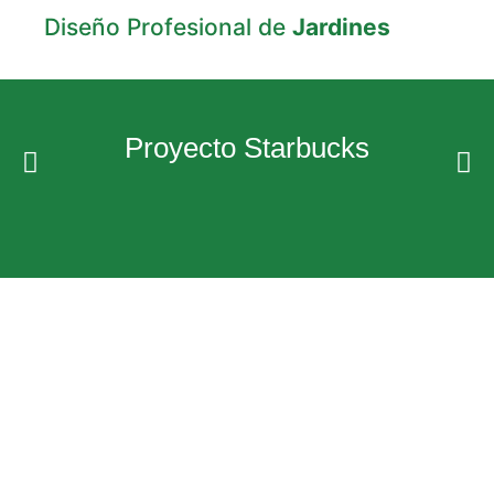
Diseño Profesional de
Jardines
Proyecto Starbucks
OFICINA:
9 calle A 8-95, Sector A-10 Ciudad San Cristóbal, zona
8 Mixco
+(502) 2319-3804