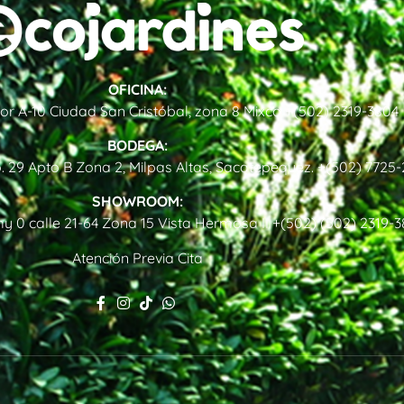
OFICINA:
ctor A-10 Ciudad San Cristóbal, zona 8 Mixco
+(502) 2319-3804
BODEGA:
. 29 Apto B Zona 2, Milpas Altas, Sacatepequez.
+(502) 7725-
SHOWROOM:
y 0 calle 21-64 Zona 15 Vista Hermosa II
+(502) (502) 2319-
Atención Previa Cita