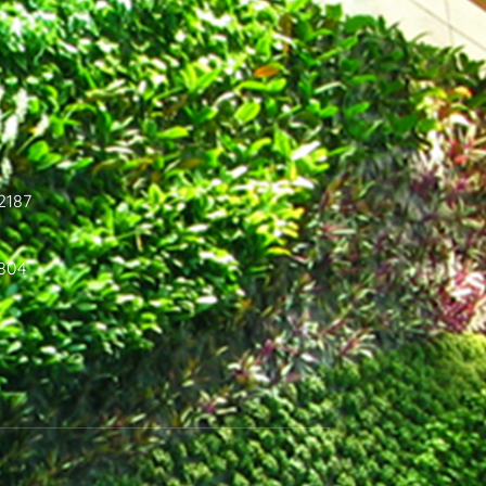
2187
3804