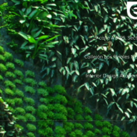
9 calle A 8-95, Se
Callejón Los Pinales No
Interior Design Academ