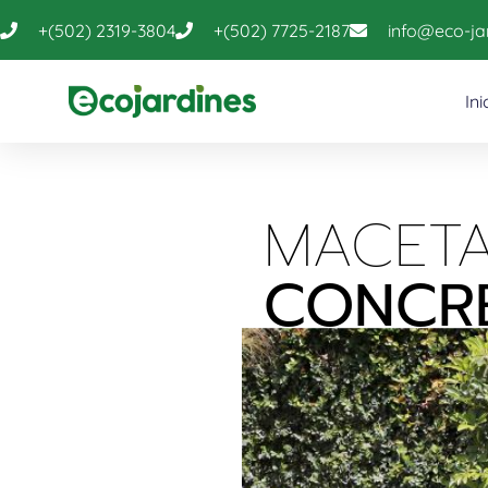
+(502) 2319-3804
+(502) 7725-2187
info@eco-j
Ini
MACETA
CONCRE