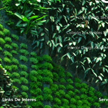
9 calle A 8-95, Se
Callejón Los Pinales No
Interior Design Academ
Links De Interes
Serv