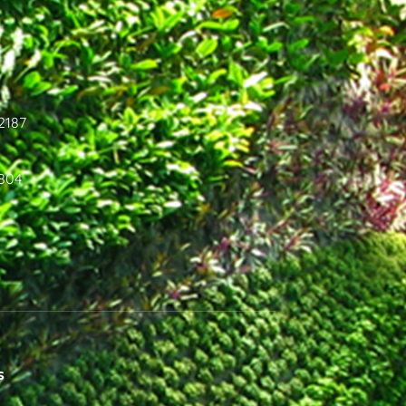
2187
3804
s