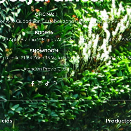
OFICINA:
ctor A-10 Ciudad San Cristóbal, zona 8 Mixco
+(502) 2319-3804
BODEGA:
. 29 Apto B Zona 2, Milpas Altas, Sacatepequez.
+(502) 7725-
SHOWROOM:
y 0 calle 21-64 Zona 15 Vista Hermosa II
+(502) (502) 2319-
Atención Previa Cita
icios
Producto