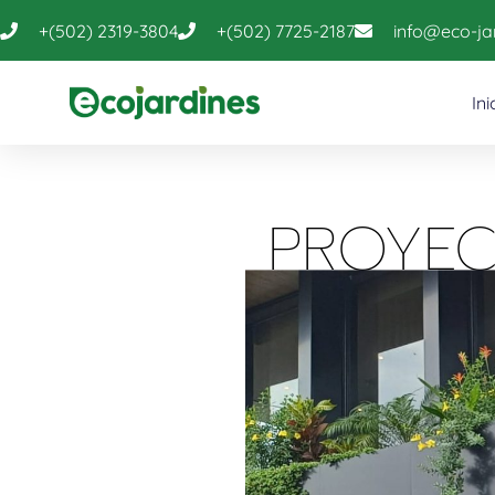
+(502) 2319-3804
+(502) 7725-2187
info@eco-j
Ini
PROYEC